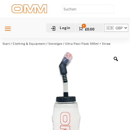
0
Login
Warenkorb
£
0.00
Start
/
Clothing & Equipment
/
Sonstiges
/ Ultra Flexi Flask 500ml + Straw