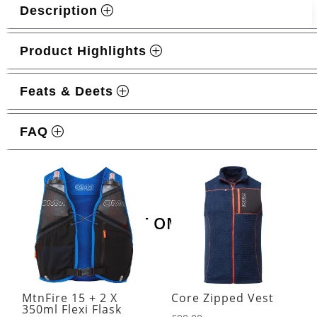
Description
Product Highlights
Feats & Deets
FAQ
Ähnliche Produkte
LATEST OMM KIT
MtnFire 15 + 2 X
Core Zipped Vest
350ml Flexi Flask